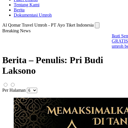
Tentang Kami
Berita
Dokumentasi Umroh
Al Qomar Travel Umroh - PT Ayo Tiket Indonesia
Breaking News
Ikuti Seminar Bisnis Umroh Preneur
GRATIS! Dapatkan ilmu scale up bisnis
umroh bersama Alqomar Travel.
Berita – Penulis: Pri Budi
Laksono
Per Halaman