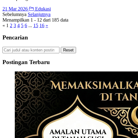
21 Mar 2026
Edukasi
Sebelumnya
Selanjutnya
Menampilkan
1
-
12
dari
185
data
«
1
2
3
4
5
6
...
15
16
»
Pencarian
Reset
Postingan Terbaru