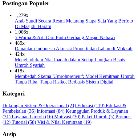
Postingan Populer
1,279x
Arab Saudi Secara Resmi Melarang Siapa Saja Yang Berfoto
Di Masjidil Haram
1,006x
5 Warna & Arti Dari Pintu Gerbang Masjid Nabawi
485x
Danantara Indonesia Akuisisi Properti dan Lahan di Makkah
424x
Menghadirkan Niat Ibadah dalam Setiap Langkah Bisnis
Umroh Syariah
418x
Membedah Skema 'Umrohpreneur': Model Kemitraan Umroh
Tanpa Riba, Tanpa Risiko, Berbasis Sistem Digital
Kategori
Dukungan Sistem & Operasional
(21)
Edukasi
(119)
Edukasi &
Pembekalan
(36)
Informasi
(84)
Keunggulan Produk & Layanan
(31)
Layanan Umroh
(16)
Motivasi
(30)
Paket Umroh
(5)
Promosi
(12)
Tutorial
(58)
Visi & Nilai Kemitraan
(19)
Arsip