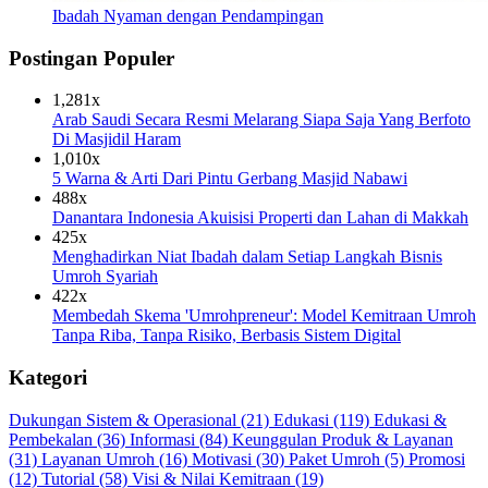
Ibadah Nyaman dengan Pendampingan
Postingan Populer
1,281x
Arab Saudi Secara Resmi Melarang Siapa Saja Yang Berfoto
Di Masjidil Haram
1,010x
5 Warna & Arti Dari Pintu Gerbang Masjid Nabawi
488x
Danantara Indonesia Akuisisi Properti dan Lahan di Makkah
425x
Menghadirkan Niat Ibadah dalam Setiap Langkah Bisnis
Umroh Syariah
422x
Membedah Skema 'Umrohpreneur': Model Kemitraan Umroh
Tanpa Riba, Tanpa Risiko, Berbasis Sistem Digital
Kategori
Dukungan Sistem & Operasional
(21)
Edukasi
(119)
Edukasi &
Pembekalan
(36)
Informasi
(84)
Keunggulan Produk & Layanan
(31)
Layanan Umroh
(16)
Motivasi
(30)
Paket Umroh
(5)
Promosi
(12)
Tutorial
(58)
Visi & Nilai Kemitraan
(19)