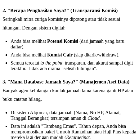
2. "Berapa Penghasilan Saya?" (Transparansi Komisi)
Seringkali mitra curiga komisinya dipotong atau tidak sesuai
hitungan. Dengan sistem digital:
Anda bisa melihat
Potensi Komisi
(dari jamaah yang baru
daftar).
Anda bisa melihat
Komisi Cair
(siap ditarik/withdraw).
Semua tercatat
to the point
, transparan, dan akurat sampai digit
terakhir. Tidak ada drama "selisih hitungan".
3. "Mana Database Jamaah Saya?" (Manajemen Aset Data)
Banyak agen kehilangan kontak jamaah lama karena ganti HP atau
buku catatan hilang.
Di sistem Alqomar, data jamaah (Nama, No HP, Alamat,
Tanggal Berangkat) tersimpan aman di
Cloud
.
Data ini adalah "Tambang Emas". Tahun depan, Anda bisa
mempromosikan paket Umroh Ramadhan atau Haji Plus kepada
mereka lagi dengan mudah (
Retargeting
).