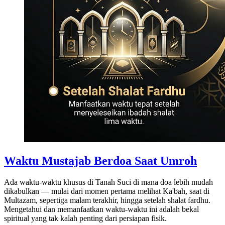
Waktu Mustajab Berdoa Saat Umroh
Ada waktu-waktu khusus di Tanah Suci di mana doa lebih mudah
dikabulkan — mulai dari momen pertama melihat Ka'bah, saat di
Multazam, sepertiga malam terakhir, hingga setelah shalat fardhu.
Mengetahui dan memanfaatkan waktu-waktu ini adalah bekal
spiritual yang tak kalah penting dari persiapan fisik.