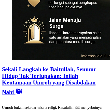
Sekali Langkah ke Baitullah, Seumur
Hidup Tak Terlupakan: Inilah
Keutamaan Umroh yang Disabdakan
Nabi ﷺ
Umroh bukan sekadar wisata religi. Rasulullah ﷺ menyebutnya