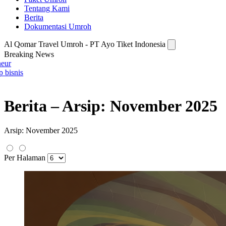
Tentang Kami
Berita
Dokumentasi Umroh
Al Qomar Travel Umroh - PT Ayo Tiket Indonesia
Breaking News
Ikuti Seminar
GRATIS! Dapa
umroh bersam
Berita – Arsip: November 2025
Arsip: November 2025
Per Halaman