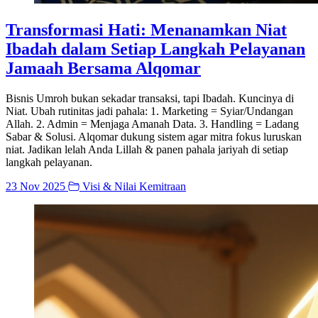
Transformasi Hati: Menanamkan Niat
Ibadah dalam Setiap Langkah Pelayanan
Jamaah Bersama Alqomar
Bisnis Umroh bukan sekadar transaksi, tapi Ibadah. Kuncinya di
Niat. Ubah rutinitas jadi pahala: 1. Marketing = Syiar/Undangan
Allah. 2. Admin = Menjaga Amanah Data. 3. Handling = Ladang
Sabar & Solusi. Alqomar dukung sistem agar mitra fokus luruskan
niat. Jadikan lelah Anda Lillah & panen pahala jariyah di setiap
langkah pelayanan.
23 Nov 2025
Visi & Nilai Kemitraan