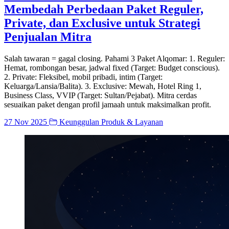
Membedah Perbedaan Paket Reguler,
Private, dan Exclusive untuk Strategi
Penjualan Mitra
Salah tawaran = gagal closing. Pahami 3 Paket Alqomar: 1. Reguler:
Hemat, rombongan besar, jadwal fixed (Target: Budget conscious).
2. Private: Fleksibel, mobil pribadi, intim (Target:
Keluarga/Lansia/Balita). 3. Exclusive: Mewah, Hotel Ring 1,
Business Class, VVIP (Target: Sultan/Pejabat). Mitra cerdas
sesuaikan paket dengan profil jamaah untuk maksimalkan profit.
27 Nov 2025
Keunggulan Produk & Layanan