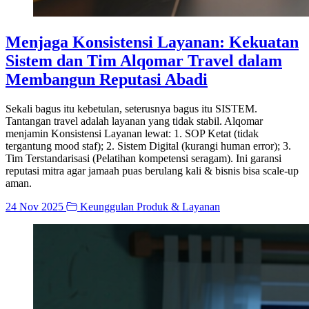
Menjaga Konsistensi Layanan: Kekuatan
Sistem dan Tim Alqomar Travel dalam
Membangun Reputasi Abadi
Sekali bagus itu kebetulan, seterusnya bagus itu SISTEM.
Tantangan travel adalah layanan yang tidak stabil. Alqomar
menjamin Konsistensi Layanan lewat: 1. SOP Ketat (tidak
tergantung mood staf); 2. Sistem Digital (kurangi human error); 3.
Tim Terstandarisasi (Pelatihan kompetensi seragam). Ini garansi
reputasi mitra agar jamaah puas berulang kali & bisnis bisa scale-up
aman.
24 Nov 2025
Keunggulan Produk & Layanan